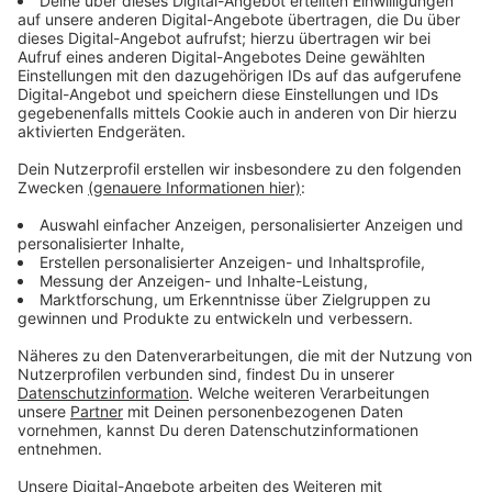
beginnen die Ferien. Geduld ist laut ADAC vor allem
rund um Wanderregionen der Alpen und Mittelgebirge
sowie auf den Strecken zu den Küsten gefragt. Bei
schönem Wetter können auch Naherholungsgebiete
rund um die Ballungsräume voll werden. Zusätzlich
behindert werde der Verkehr durch rund 1230
Baustellen auf den Autobahnen. Außerdem muss man
grade vor den Wochenenden mit dichten
Berufsverkehr rechnen. Auch im Ausland sei mit
"lebhaftem" Reiseverkehr zu rechnen. Besonders
staugefährdet seien Strecken zu beliebten
Wanderzielen in den Alpen. In Österreich werde an
einigen wichtigen Fernstraßen gebaut.
Anzeige
An den Flughäfen mehr Zeit einplanen
Anzeige