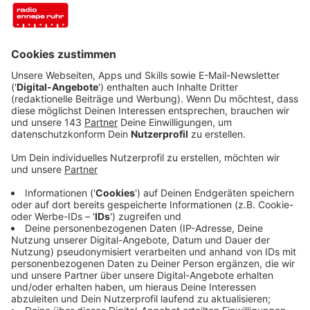
Staus und Flughäfen.
Veröffentlicht:
Donnerstag, 09.10.2025 13:40
Anzeige
ADAC warnt vor Staus am Wochenende
Anzeige
Nicht nur in NRW starten die Herbstferien - auch in
Bremen, Niedersachsen, Rheinland-Pfalz, Sachsen-
Anhalt und dem Saarland sind ab dem 13. Oktober
Ferien. Deswegen warnt der ADAC vor Staus am
ersten Ferien-Wochenende - den auch in Hessen,
Sachsen und Thüringen beginnt bereits die zweite
Herbstferienwoche und in Teilen der Niederlande