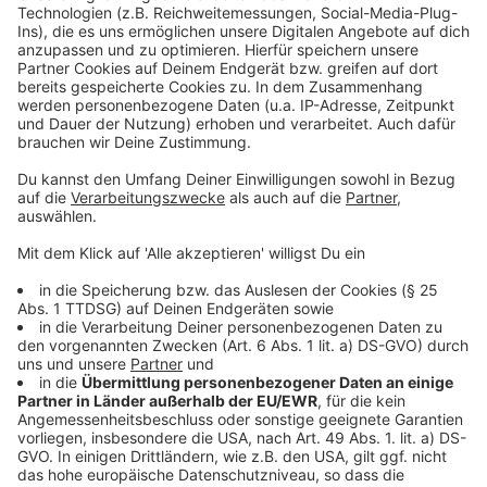
Gerade zu Ferienbeginn ist mit einem erhöhten
Andrang am Flughafen zu rechnen, weshalb es ratsam
ist, für die Anreise und die Abläufe vor Ort mehr Zeit
einzuplanen. Besonders bei der Sicherheitskontrolle
kann es zu längeren Wartezeiten kommen. Um Zeit zu
sparen, empfiehlt es sich, den Online Check-in zu
nutzen. Auch die Gepäckaufgabe sollte gut
vorbereitet werden: Es ist sinnvoll, sich im Vorfeld
über die Öffnungszeiten der Schalter zu informieren
und das Gepäck möglichst früh abzugeben, um
unnötige Hektik kurz vor Abflug zu vermeiden. Zudem
ist darauf zu achten, alle Gepäckbestimmungen
einzuhalten, um Verzögerungen bei der Abgabe zu
verhindern.
Autor: David Müller