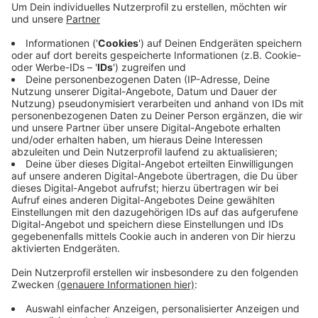
Keller stand das Wasser etwa einen Meter hoch.
Auch in Gevelsberg hat das Unwetter die
Feuerwehr beschäftigt. In der Südstraße,
Mittelstraße, Hochstraße und Am Wunderbau hat
in mehreren Kellern das Wasser gestanden. In
einer Firma sind die Produktionshallen
vollgelaufen.
Veröffentlicht:
Montag, 08.05.2023 07:33
Anzeige
Anzeige