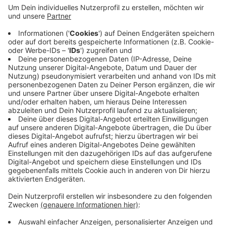
Anzeige
Das Finanzamt wurde geräumt. Die Einsatzkräfte
untersuchten das Gebäude unter schwerem
Atemschutz. Im Keller wurden sie fündig: Der Geruch
ging von einer kaputten Batterie in der
Notstromversorgung aus. Mit mehreren
Hochleistungslüftern wurde der Keller belüftet und
die Batterie wurde ausgebaut. Der Einsatz dauerte
anderthalb Stunden.
Anzeige
Anzeige