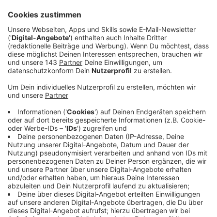
Anstieg von PCB-Emissionen.
Veröffentlicht:
Montag, 01.03.2021 23:45
Anzeige
Obwohl BIW gesetzlich nicht dazu verpflichtet ist, hat
die Firma den Einsatz von pcb-haltigem Material in der
Produktion um 97 % reduziert, sagt Stoffels. Der Rest
sei notwendig, um Schläuche für Beatmungsgeräte
von Corona-Patienten zu produzieren.
Aufgrund dieser Verträge sei seine Firma nicht
vollkommen frei in ihren Entscheidungen. Schließlich
hingen daran auch die 550 Arbeitsplätze in Ennepetal.
Für einen echten Vorher-Nachher-Vergleich der PCB-
Werte seien außerdem Messwerte aus diesem Jahr
wünschenswert, so Stoffels. Die lägen aber bisher