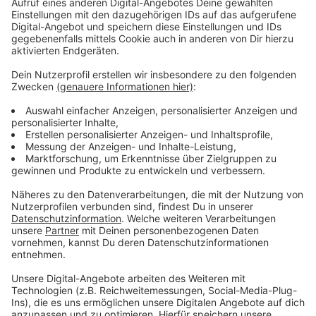
nicht vor.
Das hat Firmenchef Ralf Stoffels angekündigt. Bis
jetzt sei die Produktion mit pcb-haltigem Material
bereits um 97 Prozent reduziert worden. Die
Kreisverwaltung warnt trotzdem weiter davor rund um
die angebautes Blattgemüse zu essen. Grund für die
weiter bestehenden Verzehrhinweise sind nach
Angabe des Kreises erhöhte PCB-Werte in
Grünkohlproben aus dem vergangenen Jahr. Diese
Werte sind für BIW allerdings nicht maßgebend, da die
Firma aktuell Schläuche für Beatmungsgeräte von
Corona-Patienten mit einem pcb-haltigen Vernetzer
produziert, sagt Firmenchef Stoffels. Der mit dem
Landesumweltministerium und dem Kreis vereinbarte
Fahrplan, der Produktions-Reduktion sei eingehalten
worden, obwohl die Firma gesetzlich nicht dazu
verpflichtet sei. Außerdem habe BIW stets
transparent informiert, sogar Blutuntersuchungen für