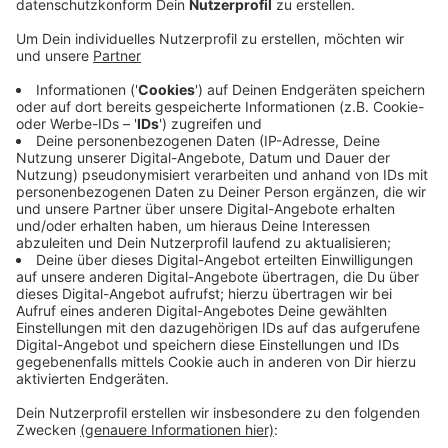
südwestfälische Industrie- und Handelskammer. Das
Angebot reicht vom Kaufmann über Verkäufer und
Fachinformatiker bis ins Hotel- und
Gaststättengewerbe. Wer noch in diesem Jahr eine
Ausbildung beginnen möchte, sollte sich jetzt
bewerben, rät die Kammer. Sie berät Schüler auch bei
der Frage, welcher Beruf der richtige ist. Interessierte
können am Programm "Passgenaue Besetzung"
teilnehmen.
Kontakt:
SIHK Hagen
02331 - 390 301 und 02331 - 390 303
Anzeige