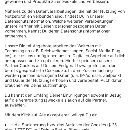
der Integration.
Von dem neuen Caritas-Kinderkurs haben sie und
Sinem Güven, die an einer Ge-samtschule in Witten als
Lehrerin Deutsch und Mathe unterrichtet, von
Freunden gehört. „Ich hatte vorher schon mit Caritas-
Projekten zu tun und habe schon viel mit Flüchtlingen
gearbeitet“, erzählt Sinem Güven. Sie nickt, als ihre
Kollegin Pinar Gökgül erzählt, warum ihr die Mitarbeit
an diesem Ferienangebot wichtig ist: „Mir ist es ein
Anliegen, diese Kinder in die deutsche Gesellschaft zu
integrieren. Auch, weil ich selbst einen
Migrationshintergrund habe.“ Sprachkompetenz ist ein
wichtiger Aspekt der Integration und ist
Voraussetzung für die Teilhabe an vielen
gesellschaftlichen Bereichen. Bei der Caritas Ennepe-
Ruhr gibt es deshalb nicht zuletzt Programme wie das