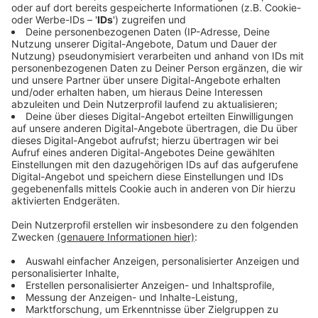
In den vergangenen Tagen haben sie zum Beispiel
Verben konjugiert oder den richtigen Satzbau geübt.
Auch Wortschatzspiele zum Thema Tiere oder
Einkaufen gehören zum zweiwöchigen Osterferien-
Programm „Fit in Deutsch“, das die Caritas Ennepe-
Ruhr zum ersten Mal für neu zugewanderte
Grundschüler in Schwelm anbietet. „Wir haben uns
beispielsweise damit beschäftigt, wie man etwas im
Geschäft bestellt oder sich an der Kasse
verabschiedet. Nachdem wir den Satzbau an Sätzen
wie ,Ich möchte eine Kugel Schokoeis haben‘ geübt
haben, sind wir dann Eis essen gegangen und jedes der
Kinder hat ein Eis bestellt. Wir integrieren damit das
Lernen in den Alltag und die Kinder werden
selbstständig“, berichtet Pinar Gökgül, die Geschichte
und Deutsch für den Masterabschluss Lehramt
studiert. Sprachkompetenz ist ein wichtiger Aspekt