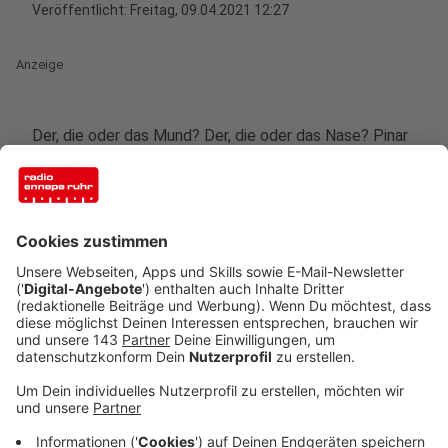
Veröffentlicht:
Freitag, 09.04.2021 12:27
Anzeige
Der, die oder das Mund? Der, die oder das Nase? Pinar
Gökgül hält bunte Karten in ihren Händen und fragt
nach den passenden Artikeln zu Mund, Nase, Augen,
Ohren und vielem mehr. Max, Xristian, Candy, Rndekhan
und ihre Mitschüler aus verschiedenen ersten bis
vierten Klassen der katholischen Grundschule an der
Jahnstraße in Schwelm zeigen fleißig auf. Heute haben
die Sprachlernbegleiterinnen Pinar Gökgül (26) und
Sinem Güven (24) für die insge-samt 15 Kinder
spielerische Fragen zu Artikeln mitgebracht.
Anzeige