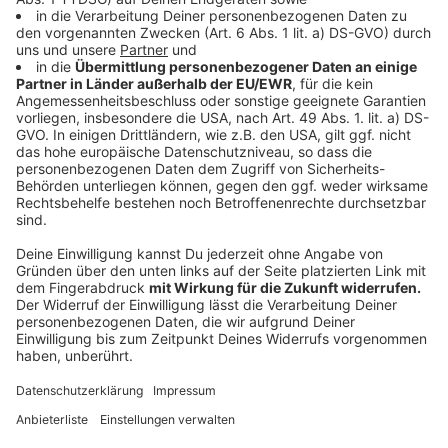
der Sprachpaten, für das der Verband gemeinsam mit
der Propstei St. Marien 2019 den Integrationspreis der
Stadt Schwelm erhielt.
Das vom Land NRW geförderte Ferienintensiv-Training
für neu zugewanderte Schüler sei gerade in der
Corona-Pandemie wichtiger denn je, sagen Caritas-
Direktor Dominik Spanke und die Caritas-Ehrenamts-
und Migrationskoordinatorin Zolzaya Bazarsad. „Die
Lockdowns der vergangenen Monate und der
Distanzunterricht haben dazu geführt, dass viele neu
zugewanderte Kinder oder Kinder mit
Migrationshintergrund wenig oder keinen Kontakt zur
deutschen Sprache hatten. Denn: Zuhause wird die
Muttersprache der Eltern gesprochen. Ihre Freunde
durften sie nicht treffen.“ Mit „Fit in Deutsch“ wolle
man verhindern, dass sich „Sprachlücken auf die
Bildungsbiographie der Kinder niederschlagen“.