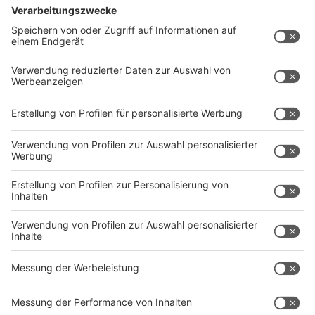
Die Mädchen und Jungen im aktuellen Kurs stammen
zum Beispiel aus Polen, Russland, dem Kosovo, Syrien
und Vietnam. Zolzaya Bazarsad würde sich freuen, für
sie und andere Schüler ein Sprachförderungs-Angebot
mit diesem oder ähnlichem Konzept „auch in den
nächsten Ferien anbieten zu können“.
Selbstverständlich weiterhin unter allen geltenden
Corona-Sicherheitsvorkehrungen. Die Kinder lernen auf
Abstand und mit Maske in einer Gruppengröße wie sie
den der-zeit praktizierten halben Klassen an
Grundschulen entspricht. Außerdem wurden die
Mädchen und Jungen – wie auch ihre Lehrerinnen –
einmal in der Woche getestet.
Anzeige