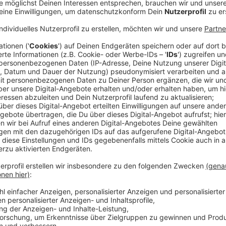
Fledermäuse fressen tausende Mücken in
Anzeige
Da die Fledermäuse nachtaktiv sind, sehen wir sie tag
kleinen Tierchen ernähren sich u.a. von Mücken - und
Die nächste Fledermaus-Führung findet am 27. Juni i
am Parkplatz Naturfreibad. Die Tour dauert rund 2 S
pro Erwachsener. Alle Infos bekommt ihr
hier
.
Anzeige
Manfred Kohlstadt
Tausende Fledermäuse rund um den Harkorts