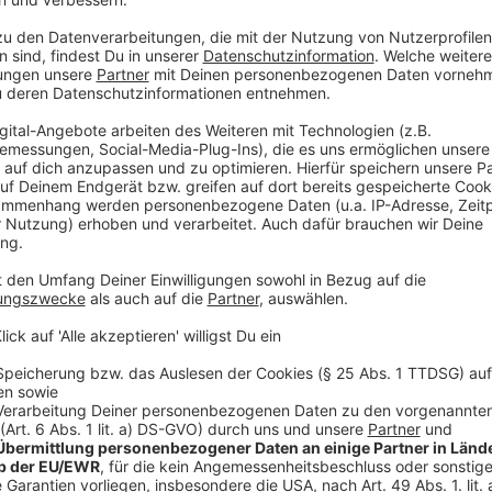
Anzeige
Manfred Kohlstadt
Wie Fledermäuse ihre Beute aufspüren
Anzeige
Weitere Nachrichten aus dem Ennepe-Ruh
Anzeige
Sanierung an alter illegaler Mülldeponie in Witten bal