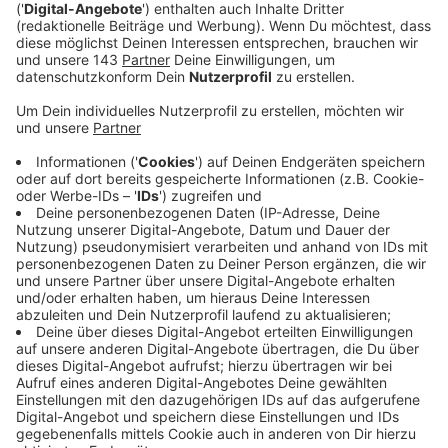
Spenden. Deswegen veranstaltet der Verein jetzt
drei Tage lang einen Flohmarkt in der Stadtgalerie
Witten. Wir haben mit Manuela Bohrisch über den
Verein und deren Arbeit gesprochen.
Der Flohmarkt ist vom 07.03. bis zum 09.03. immer
zwischen 10 und 18 Uhr in der Stadtgalerie Witten
(Hammerstraße 9-11, 58452 Witten). Alle
Informationen stehen auf der Homepage der
Tierfreunde Witten
.
Veröffentlicht:
Donnerstag, 07.03.2024 05:35
Anzeige