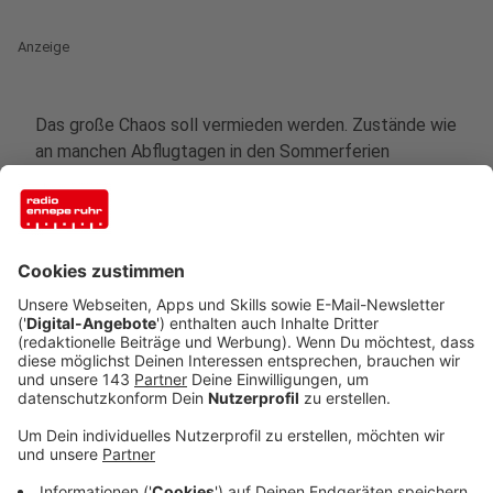
Anzeige
Das große Chaos soll vermieden werden. Zustände wie
an manchen Abflugtagen in den Sommerferien
möchten die Flughäfen Düsseldorf, Köln/Bonn und
Dortmund nicht mehr sehen. Doch wird sich die Lage in
den Herbstferien verbessern? Der Plan der Politik vor
einigen Wochen: Aushilfskräfte aus der Türkei sollen
die Personalengpässe an den Airports zumindest
vorübergehend schließen - egal ob im
Sicherheitsbereich oder der Gepäckabfertigung. Doch:
In NRW sind bisweilen keine Arbeiter angestellt. Auch
der Frankfurter Flughafen ließ wissen, dass diese
Planungen schon über den Haufen geworfen wurden.
Was nun?
Zu den bekannten Stoßzeiten, meist an