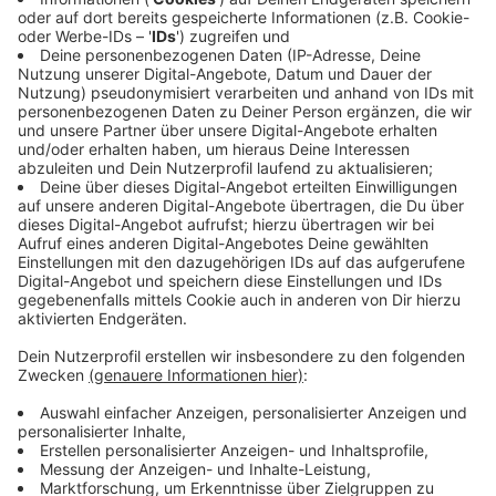
Wochenendtagen, müssen Reisende also erneut
Warteschlangen an den Check-Ins und
Sicherheitsbereichen in Kauf nehmen. Die Devise
würde also wiederum lauten: lieber ein paar Stunden
früher am Flughafen sein um den Urlaubsflieger nicht
zu verpassen.
Anzeige
Das sagt der Flughafen Düsseldorf
Anzeige
Am Flughafen Düsseldorf werden laut Airport-
Angaben ungefähr 1,1 Millionen Fluggäste in den zwei
Herbstferienwochen erwartet. Beliebte Urlaubsziele
seien die Türkei, Griechenland, Spanien, Ägypten,
Vereinigte Arabische Emirate und Städtereisen nach