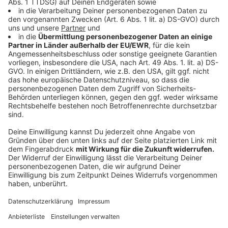
auch sicher zu erreichen. Frühe Check-ins ab 3 Uhr
würden garantiert, bei der Gepäckausladung würden zu
"Peakzeiten" die Abfertigungsdienstleiter unterstützt.
Anzeige
Das sagt der Flughafen Köln/Bonn
Anzeige
Am Köln/Bonn Airport werden 560.000 Fluggäste
erwartet - so lautet die offizielle Mitteilung - bis zu
knapp 150.000 davon allein am ersten
Ferienwochenende. Türkei, Spanien und Italien seien
die beliebtesten Reiseziele.
Auch dieser Flughafen kündigt im Vorfeld an, dass es
an Wochenenden zu längeren Wartezeiten am Check-