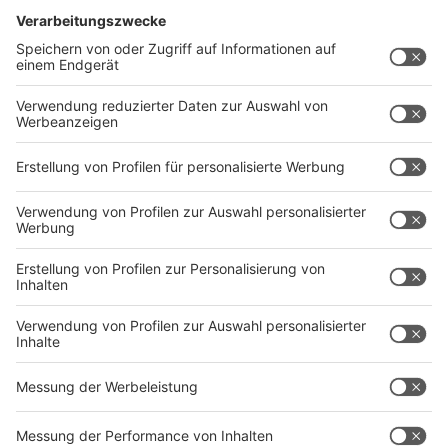
in oder den Sicherheitskontrollen kommen kann. Bei
den Kontrollen könnte es etwas entspannter ablaufen,
als noch in den Sommerferien. "Die für die
Passagierkontrollen zuständige Bundes­polizei hat
Maßnahmen ergriffen und setzt inzwischen einen
zweiten Dienstleister für die Kontrollen ein", erklärt
der Airport. Die allgemeine Empfehlung lautet: "In der
Regel öffnet der Check-In am Flughafen 2,5 bis 3
Stunden vor dem Abflug. Es empfiehlt sich, diese Zeit
für Check-In und Sicherheitskontrolle am Flughafen
mindestens einzuplanen und nach dem Check-In zügig
zur Sicherheitskontrolle zu gehen." Fluggäste können
sich vor Abflug über die wichtigsten Dinge
auf dieser
Seite
informieren.
Autor: Joachim Schultheis
Anzeige