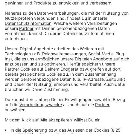
Istanbul, Barcelona oder London.
Wie zu erwarten, sind die jeweiligen Wochenend-Tage
mit der höchsten Frequenz an Fluggästen. In der
offiziellen Pressemitteilung heißt es, dass allein
zwischen dem 30. September und 3. Oktober 268.000
Reisende begrüßt werden könnten.
Im Vergleich zu 2021 liegen die Passagierzahlen 39
Prozent höher.
Flughafen-Geschäftsführer Thomas Schnalke freut
sich über das hohe Passagieraufkommen, räumt aber
ein: "Aufgrund der unveränderten branchenweiten
Gesamtsituation kann es nach wie vor besonders in
den Verkehrsspitzen zu Verzögerungen und längeren
Wartezeiten kommen." Wer vom Flughafen Düsseldorf
abfliegt, muss sich wie in den Sommerferien darauf
einstellen, früh am Flughafen zu sein um den Flieger