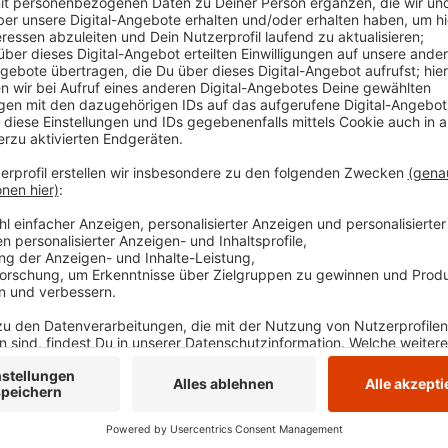
sind für den Ortskern in Haßlinghausen vorgesehen, 
Niedersprockhövel. Bürgermeisterin Sabine Noll freu
einer lebendigen und starken Innenstadt profitieren a
sowie die Gastronomen und auch die Sprockhöveler Bü
Anzeige