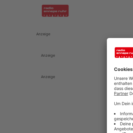
Anzeige
Anzeige
Anzeige