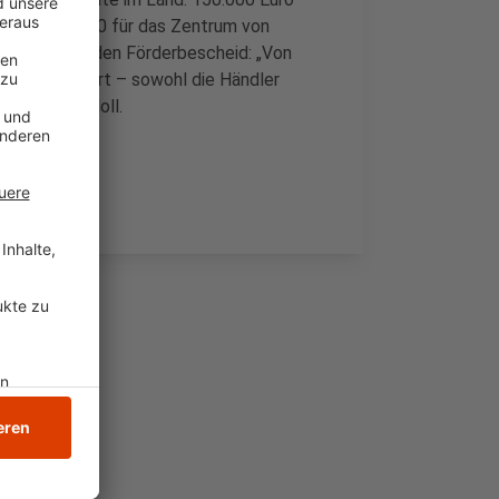
weitere 90.000 für das Zentrum von
te sich über den Förderbescheid: „Von
lle hier vor Ort – sowohl die Händler
rger!", so Noll.