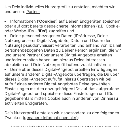
ausgewählt. Dann werden Jury- und
Publikumspreis vergeben. Der Hattinger
Literaturpreis richtet sich an junge Menschen
zwischen 16 und 25 Jahren. Die Stadt vergibt ihn
mittlerweile zum 27. Mal. Die Texte müssen in
deutscher Sprache verfasst und unveröffentlicht
sein. Das Preisgeld beträgt in beiden Kategorien
300 Euro. Frühere Preisträgerinnen wie Nora
Bossong und Nora Gomringer zählen heute fest
zum deutschen Literaturbetrieb.
Veröffentlicht:
Dienstag, 29.08.2023 16:49
Anzeige