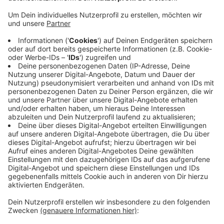
Anzeige
Dort, wo jetzt noch Autos parken, soll eine
verkehrsfreie Zone vor der Burgruine entstehen. Auf
der Wiese vor der Kirche werden Parkplätze angelegt.
Auf dem Kirchvorplatz werden Fahrradständer
aufgestellt und eine Ladestation für E-Bikes.
Ansonsten werden Wege barrierefrei angelegt und
umgebaut. Die Umbaumaßnahmen werden komplett
gefördert. Die Sanierung der Burgruine selbst hat die
Stadt Wetter aber noch nicht bewilligt bekommen.
Anzeige