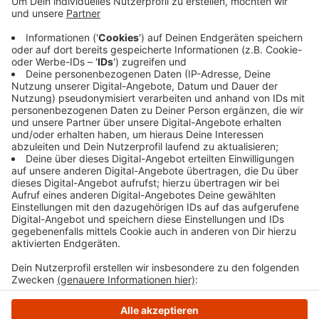
in Ennepetal engagiert haben. Vorschläge mit
kurzer Begründung gehen an:
dschleusner@ennepetal.de. Vergangenes Jahr
ging der Friedenspreis an den Henri-Thaler-Verein
- eine Selbsthilfegruppe für Eltern krebskranker
Kinder und Jugendlicher.
Veröffentlicht:
Freitag, 12.07.2019 08:17
Anzeige
Anzeige
Anzeige