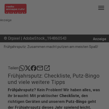
menu
Anzeige
©
Drpixel | AdobeStock_194860543
Anzeige
Frühjahrsputz: Zusammen macht putzen am meisten Spaß!
mail
open_in_new
Teilen:
Frühjahrsputz: Checkliste, Putz-Bingo
und viele weitere Tipps
Frühjahrsputz
? Kein Problem! Wir haben alles, was
ihr braucht: Mit praktischer
Checkliste,
den
richtigen Geräten und unserem
Putz-Bingo
geht
der Frühjahrsputz dieses Jahr spielend leicht.