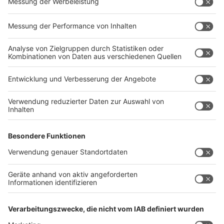
downloaden!
Anzeige
©
K.C. | AdobeStock_107156195
Der Winter ist vorbei - es ist wieder Zeit für den
jährlichen Frühjahrsputz!
Anzeige
Wir wünschen euch dieses Jahr ganz viel
Motivation und Freude beim Frühjahrsputz(-
Bingo)!
Anzeige