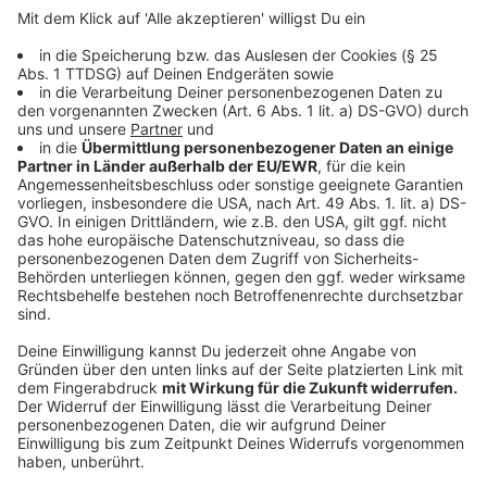
Gegen wen möchtet ihr antreten? Teilt den Link
zu unserer Website mit euren Freunden oder mit
eurer Familie. Oder wie wäre es sogar mit einer 3-
er Gruppe? Alles ist möglich!
Sobald feststeht, wer alles mitputzen möchte,
beginnt ihr mit dem Ideensammeln für die Gewinne.
Wer den ersten Bingo hat, gewinnt beispielsweise
beim nächsten Kaffeetrinke eingeladen zu werden,
wer den zweiten hat, bekommt Hilfe bei einem
Frühjahrsputz-To-do seiner Wahl, wer den dritten
Bingo hat, gewinnt ein frisches, selbstgekochtes
Abendessen bei seiner Freundin/Familie usw. Ihr könnt
eurer Kreativität freien Lauf lassen. Bedenkt jedoch,
dass je nachdem wie schnell der erste Spieler sein
gesamtes Bingo-Feld abgearbeitet hat, die Gewinne 6-