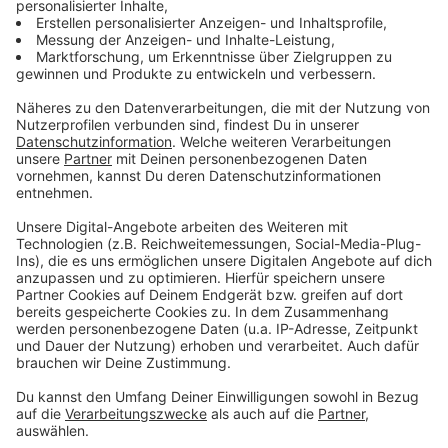
In unserer PDF-Vorlage findet ihr ein Bingo-Feld mit
insgesamt 25 To-dos, die während dem Frühjahrsputz
unbedingt erledigt werden sollten. Unter dem
Spielfeld befindet sich eine (noch) leere Tabelle, in die
eure individuellen Gewinne eingetragen werden können.
Anzeige
©
Prostock-studio | AdobeStock_330502475
Frühjahrsputz - gemeinsam macht es am meisten
Spaß!
Anzeige
Die Spielregeln
Anzeige