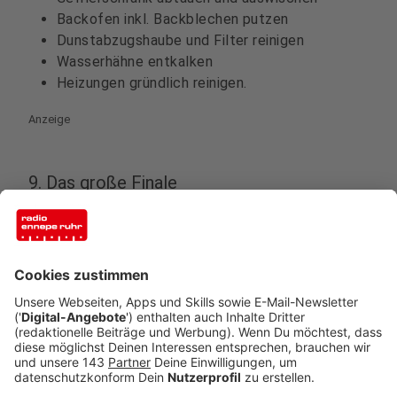
Backofen inkl. Backblechen putzen
Dunstabzugshaube und Filter reinigen
Wasserhähne entkalken
Heizungen gründlich reinigen.
Anzeige
9. Das große Finale
Anzeige
Zu guter Letzt werden noch einmal alle Böden (ggf.
auch die Treppen) gründlich bis in alle Ecken gesaugt
und anschließend nebelfeucht gewischt.
Tipp:
Wer noch einen drauflegen möchte, kann
auch über die Anschaffung eines