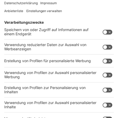
9 eventuell gar nicht zustande kommen. Also setzt
eure besten Ideen an den Anfang und die allergrößte
Belohnung in das Feld für den Hauptgewinn!
Alternativ könnt ihr natürlich gerne auch allein
spielen und euch für jede erledigte Bingo-Reihe
eine persönliche Belohnung ausdenken.
Anzeige
Putz-Bingo: PDF zum downloaden
Anzeige
Putz-Bingo.pdf
Eure Spielvorlage zum Putz-Bingo: Jetzt