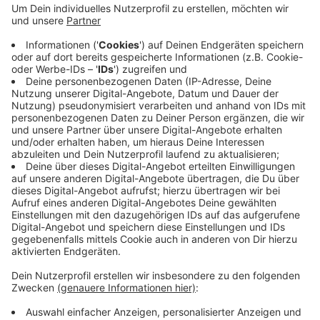
Dampfreinigers (gerade im Angebot!)
*
nachdenken.
Ein Dampfreiniger tötet Milben, Bakterien, Keime und
Pilze ab und das alles ganz ohne den Einsatz
chemischer Reinigungsmitteln. Die Einsatzbereiche
sind extrem vielseitig und dank passendem Zubehör
könnt ihr damit jede Ecke oder noch so kleine Ritze
reinigen: Duschkabinen, Heizkörper, Fliesenfugen etc.
So macht der
Frühjahrsputz
Spaß!
Anzeige
Putz-Bingo
Anzeige