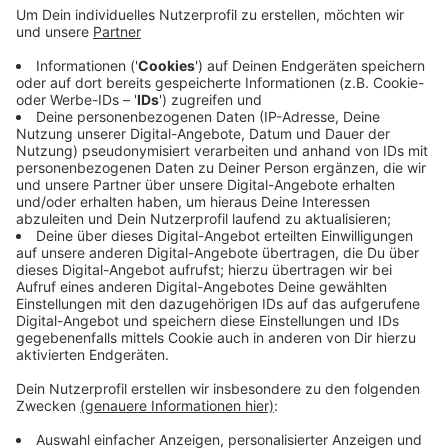
Anzeige
Dazu stellen verschiedene Einrichtungen aus dem
Ennepe-Ruhr-Kreis ihre Angebote rund um das Thema
vor. Mit dabei sind die Stromsparhelfer*innen der
Caritas, die Verbraucherzentrale Witten und
Mitarbeitenden der Stadt Ennepetal aus den
Bereichen Klima, Umwelt und Nachhaltigkeit. Das
Frühstück startet um 10 Uhr im Generationencafé. Der
Kostenbeitrag beträgt 5 Euro.
Anzeige
Anzeige