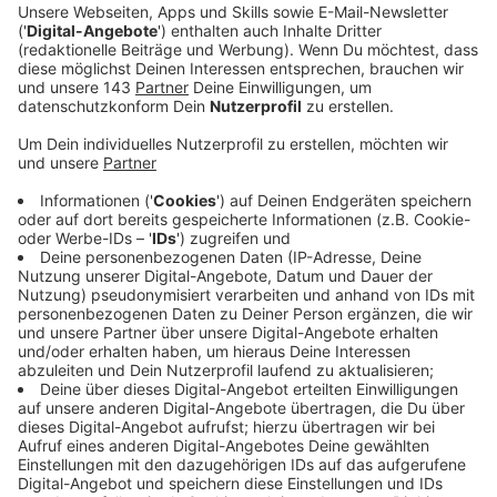
Ein Promi, keine Fragen und fünf
Gegenstände
Anzeige
Wenn ein Popstar, Comedian, Schauspieler oder
Politiker bei uns zu Besuch ist, stellt er sich auch dem
besonderen Video-Interview „Fünf für". Dabei wird
keine einzige Frage gestellt, sondern dem Gast
einfach fünf Dinge in die Hand gedrückt, zu denen er
das erzählt, was ihm als Erstes einfällt. Keine
Standardantworten, keine Promotionaussagen -
sondern ganz persönliche Geschichten - das ist „Fünf
für"!
Anzeige