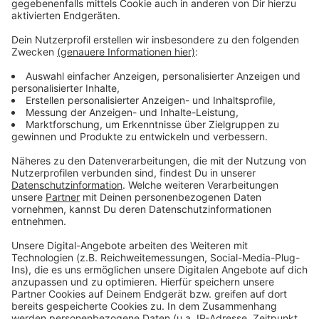
Wir benötigen Ihre
Zustimmung, um den YouTube
Video-Service zu laden!
Wir verwenden einen Service eines
Drittanbieters, um Videoinhalte
einzubetten. Dieser Service kann
Daten zu Ihren Aktivitäten
sammeln. Bitte lesen Sie die
Details durch und stimmen Sie der
Nutzung des Service zu, um dieses
Video anzusehen.
Mehr Informationen
Fünf für Atze Schröder
Akzeptieren
Anzeige
powered by
Usercentrics Consent