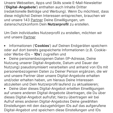
Ein Promi, keine Fragen und fünf
Gegenstände
Anzeige
Wenn ein Popstar, Comedian, Schauspieler oder
Politiker bei uns zu Besuch ist, stellt er sich auch dem
besonderen Video-Interview „Fünf für". Dabei wird
keine einzige Frage gestellt, sondern dem Gast
einfach fünf Dinge in die Hand gedrückt, zu denen er
das erzählt, was ihm als Erstes einfällt. Keine
Standardantworten, keine Promotionaussagen -
sondern ganz persönliche Geschichten - das ist „Fünf
für"!
Anzeige