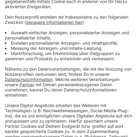
Wir benötigen Ihre
Zustimmung, um den YouTube
Video-Service zu laden!
Wir verwenden einen Service eines
Drittanbieters, um Videoinhalte
einzubetten. Dieser Service kann
Daten zu Ihren Aktivitäten
sammeln. Bitte lesen Sie die
Details durch und stimmen Sie der
Nutzung des Service zu, um dieses
Video anzusehen.
Mehr Informationen
Fünf für Bosse
Akzeptieren
Anzeige
powered by
Usercentrics Consent