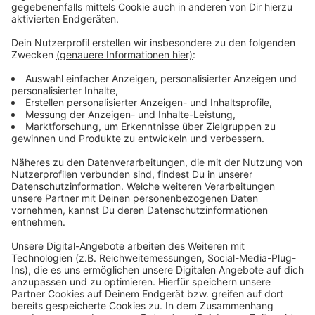
Wir benötigen Ihre
Zustimmung, um den YouTube
Video-Service zu laden!
Wir verwenden einen Service eines
Drittanbieters, um Videoinhalte
einzubetten. Dieser Service kann
Daten zu Ihren Aktivitäten
sammeln. Bitte lesen Sie die
Details durch und stimmen Sie der
Nutzung des Service zu, um dieses
Video anzusehen.
Mehr Informationen
Fünf für Jason Derulo
Akzeptieren
Anzeige