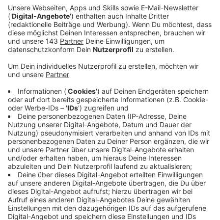
Ein Promi, keine Fragen und fünf
Gegenstände
Anzeige
Wenn ein Popstar, Comedian, Schauspieler oder
Politiker bei uns zu Besuch ist, stellt er sich auch dem
besonderen Video-Interview „Fünf für". Dabei wird
keine einzige Frage gestellt, sondern dem Gast
einfach fünf Dinge in die Hand gedrückt, zu denen er
das erzählt, was ihm als Erstes einfällt. Keine
Standardantworten, keine Promotionaussagen -
sondern ganz persönliche Geschichten - das ist „Fünf
für"!
Anzeige