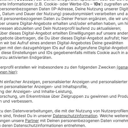
Ein Promi, keine Fragen und fünf Gegenstä
Anzeige
Wenn ein Popstar, Comedian, Schauspieler oder Politik
auch dem besonderen Video-Interview „Fünf für". Dabe
sondern dem Gast einfach fünf Dinge in die Hand ged
als Erstes einfällt. Keine Standardantworten, keine
persönliche Geschichten - das ist „Fünf für"!
Anzeige
Wir benötigen Ihre Z
den YouTube Video
laden!