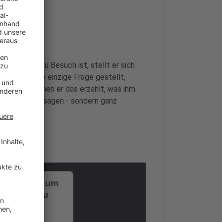
nde
er bei uns zu Besuch ist, stellt er sich
i wird keine einzige Frage gestellt,
rückt, zu denen er das erzählt, was ihm
 Promotionaussagen - sondern ganz
ustimmung, um
-Service zu