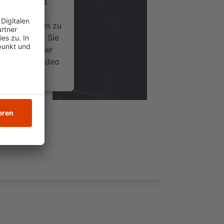
ervice eines
ideoinhalte
ce kann Daten zu
 Bitte lesen Sie
timmen Sie der
um dieses Video
.
onen
nsent Management