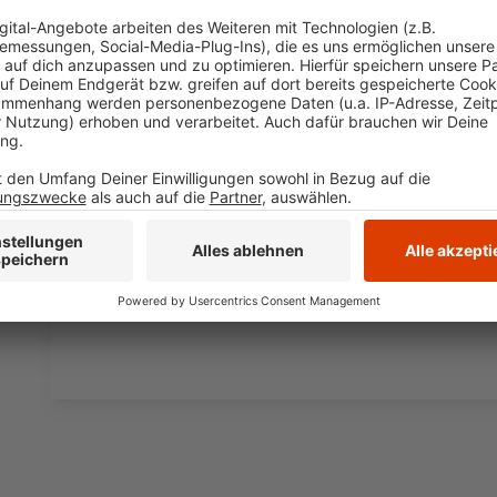
Wir verwenden einen S
Drittanbieters, um V
einzubetten. Dieser Servi
Ihren Aktivitäten sammeln.
die Details durch und s
Nutzung des Service zu, 
anzusehen
Mehr Informati
Fünf für Laith Al-Deen
Akzeptieren
Anzeige
powered by
Usercentrics Co
Platform