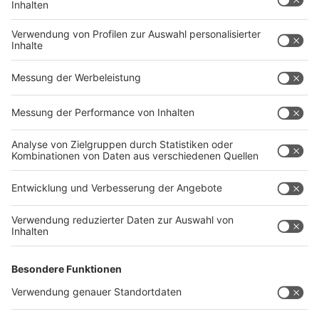
Anzeige
Mehr Nachrichten aus dem Ennepe-Ruhr-
Kreis
Anzeige
EN-Kreis wird Teils des Projekts "Wanderlandschaft
Ruhr"
Gevelsberg: Asker Straße doch länger gesperrt
"Running Dinner" in Witten
Verwaltungs-Wegweiser für Witten
Immer weniger Menschen im EN-Kreis verheiratet