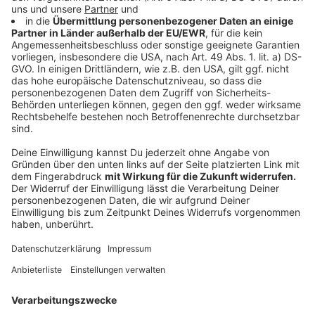
Anzeige
Bonn Regio WelcomeCard
Anzeige
Auch die Bonn
Regio WelcomeCard
gibt es ab 10 Euro.
Sie bietet freien Eintritt in über 20 Museen,
Ermäßigungen für Sehenswürdigkeiten, Freizeit- und
Wellness-Angebote. Außerdem ist auch hier die
Nutzung des ÖPNV mit drin.
Anzeige
Münstercard
Anzeige