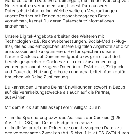
Nutzung des ÖPNVs an, Rabatte und teilweise auch
Gratiseintritt. Finanziert werden die Karten über die
Kurtaxe.
Anzeige
Städte-Cards
Anzeige
DüsseldorfCard
Anzeige
Für ab 10 Euro gibt es die
DüsseldorfCard
. Damit ist
zum Beispiel der ÖPNV im Stadtgebiet inklusive
Flughafen kostenlos. Außerdem kommt man gratis in
den Aquazoo oder in die Kunsthalle.