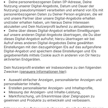
Etwas anders funktioniert die
GästeCard
Erlebnisregion Nationalpark Eifel
. Die bekommt man
kostenlos, wenn man in einem der teilnehmenden
Übernachtungsbetriebe schläft. Man darf dann in dem
Gebiet kostenlos den ÖPNV benutzen und es gibt auf
viele Eintritte Rabatt.
Anzeige
SauerlandCard
Anzeige
Die SauerlandCard gibt es gleich in drei Versionen: Die
SauerlandCard (Ferienwelt Winterberg)
, die
Sauerland-
Sommercard (Ferienwelt Winterberg)
und die
Schmallenberger Sauerland-Card
. Alle drei bieten die