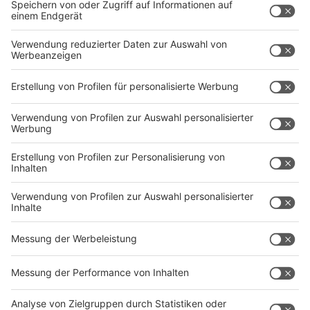
15 Museen können kostenlos mit der
Münstercard
besucht werden. Auch der ÖPNV ist hier mit dabei. Die
Karte kostet für Erwachsene 20 Euro pro Tag und für
Kinder 12 Euro.
Anzeige
KölnCard
Anzeige
Ab 9 Euro bekommt man die
KölnCard
. In vielen
Museen gibt es mit der Karte Rabatt, Eine
Stadtführung gibt es für die Hälfte des regulären
Preises.