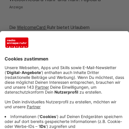
Anzeige
Die
WelcomeCard
Ruhr bietet Urlaubern
ein Touristenticket mit freier Fahrt mit Bus und Bahn
und kostenlosen Eintritt für unterschiedlichste
Aktionen. Die Karte gibt es in drei Bereichen und
kostet für 24 Stunden 25 Euro. Die
Ruhr.Topcard
gibt
es für Erwachsene für 54 Euro und für Kinder 35 Euo.
Sie gilt ein Jahr und beinhaltet bei
94 Ausflugszielen im
Ruhrgebiet, Sauerland und Niederrhein freien Eintritt.
Anzeige
GästeCard Erlebnisregion Nationalpark Eifel
Anzeige