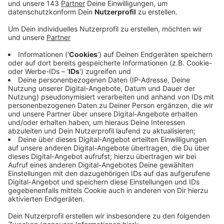
Deshalb haben das Justizministerium und die Uni
Witten/ Herdecke jetzt beschlossen,
zusammenzuarbeiten. Sie haben eine
Kooperationsvereinbarung unterschrieben. Der
Fachkräftemangel macht auch vor dem Justizvollzug
nicht Halt. Mit der Kooperation sollen auch in Zukunft
qualifizierte Ärzte für die Gefängnismedizin zur
Verfügung stehen. Schon während des Studiums
sollen angehende Mediziner an der Uni Witten/
Herdecke für die Arbeit im Justizvollzug begeistert
werden. Die Behandlung von Häftlingen ist ja doch
nochmal was anderes. In Zukunft soll
Gefängnismedizin also Teil des humanmedizinischen
Lehrplans der Privatuni sein – und zwar nicht nur
theoretisch, sondern auch praktisch. So sollen die
Studierenden Praktika in den medizinischen Bereichen
der Gefängnisse und dem Justizvollzugskrankenhaus