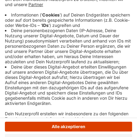
Dort klaute der Täter dem Gevelsberger das
Portemonnaie. Eine halbe Stunde später holte der
Unbekannte bei der Bank mehrere tausend Euro
vom Konto. Die Polizei fahndet jetzt nach dem
Täter, ein Bild haben wir
hier
verlinkt.
Veröffentlicht:
Donnerstag, 15.02.2024 08:14
Anzeige
Anzeige
Anzeige