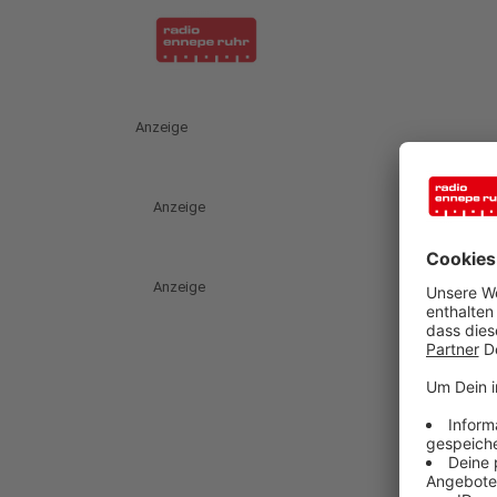
Anzeige
Anzeige
Anzeige