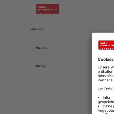
Anzeige
Anzeige
Anzeige