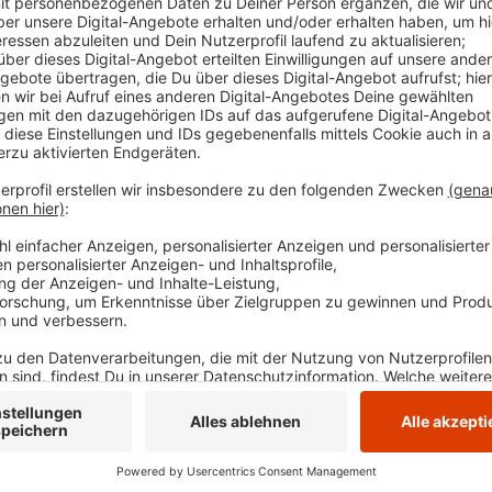
Anzeige
Pünktlich dazu kann die Halle West in Gevelsberg k
neue Hallenboden ist fertig. In den Sommerferien ist
Fläche von 1.250 Quadratmetern durch einen neuen 
Die Gesamtkosten liegen bei rund 300.000 Euro. Die 
im Gevelsberger Schulzentrum West, aber auch Verei
Anzeige