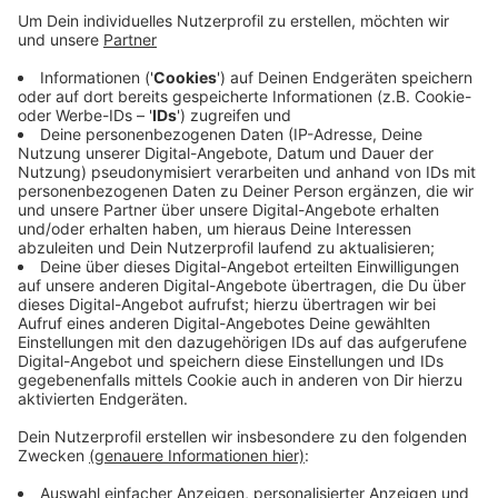
wurde bei dem Zusammenstoß leicht verletzt. Eine
Passantin hat den Autofahrer angesprochen, der
hat sich aber nicht weiter um das Kind gekümmert.
Es ist in ein Krankenhaus gekommen. Die Polizei
sucht auch die Frau, die mit dem Autofahrer
gesprochen hat.
Bitte melden Sie sich bei der Polizei unter der
Telefonnummer 02333-9166-2100.
Veröffentlicht:
Freitag, 16.05.2025 16:10
Anzeige