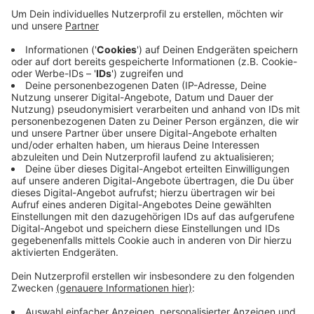
Ruhr-Kreis. Davon habe der Zoll aber nur einen kleinen
Teil im Visier, so die Gewerkschaft. Denn im gesamten
Bereich des Hauptzollamtes Dortmund hätten die
Ermittler in der ersten Hälfte des Jahres rund 150
Bauunternehmen kontrolliert. Das geht aus einer
Antwort des Bundesfinanzministeriums auf eine
Anfrage im Parlament hervor. Bei den Kontrollen hat
der Zoll Steuer- und Sozialabgabenbetrug über 4,4
Millionen Euro aufgedeckt. Das zeigt laut IG B A U die
kriminelle Energie einiger Unternehmer. Neben
Bauarbeitern und dem Staat würden darunter auch
sauber wirtschaftende Unternehmen leiden, heißt es.
Anzeige