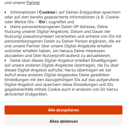
durch die geschlossene Glastür des Geschäfts,
berichtet die Polizei heute. Sie konnte ihn nach
kurzer Flucht festhalten. Der zweite Mann entkam
in Richtung Hengsteystraße.
Veröffentlicht:
Freitag, 10.11.2023 15:36
Anzeige
Anzeige
Anzeige