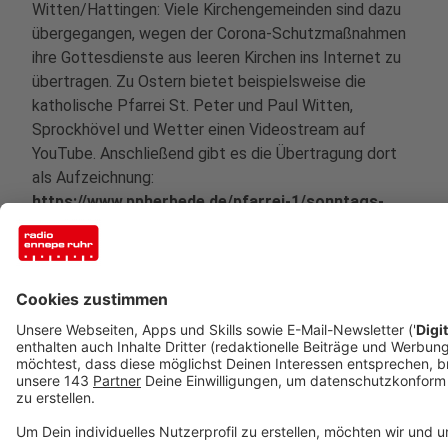
Witten/Hattingen: Viele Kirchengemeinden sind dazu
übergegangen, wegen der Corona-Schutzmaßnahmen
ihre Gottesdienste aus leeren Kirchen ins Internet zu
übertragen. Zu Ostern bietet beispielsweise die
katholische Pfarrei St. Peter und Paul Witten,
Sprockhövel und Wetter einen Videostream auf
YouTube. Anschließend gibt es die Übertragung dort
als Aufzeichnung:
https://www.ppherbede.de/pfarrei-1/sonntags-
livestream-aus-st-p-p/
Auch der Evangelische Kirchenkreis Hattingen-Witten
hat verschiedene Aktionen und Livestreams zu Ostern
angekündigt. Auf dem YouTube-Kanal sind aktuell
unter anderem schon "Mutmach-Impulse" abrufbar:
https://www.youtube.com/channel/UCXXLXZf88zTbzh
Anzeige