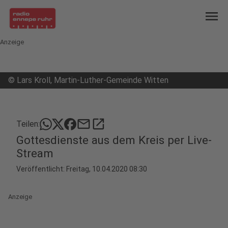
menu
Anzeige
©
Lars Kroll, Martin-Luther-Gemeinde Witten
mail
open_in_new
Teilen:
Gottesdienste aus dem Kreis per Live-
Stream
Veröffentlicht:
Freitag, 10.04.2020 08:30
Anzeige