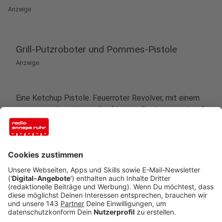
Anzeige
Grill-Putzroboter und Pommes-Pistole
Anzeige
Eine Ketchup Pistole. Feuerroter Revolver, mit einem
pommesgelben Abzug. Senf kannst Du damit auch auf
deine Pommes schießen. Senf oder Ketchup in eine
Kartusche füllen, in den Revolver laden und abdrücken.
Schmeckt dadurch nicht besser, ist aber ein super
Partygag. Die Pistole soll etwa 17 Euro kosten.
Zum Saubermachen. Im Netz gibt es einen
Putzroboter für den Grillrost gefunden. nach dem
Grillen soll der Roboter automatisch mit Bürsten über
den Rost wirbeln, damit wieder alles glänzt. Soll um