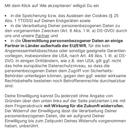
10 Grad. Im Netz ist er für rund 15 Euro zu haben.
Anzeige
Eisweste zum Abkühlen des Körpers
Anzeige
Man kann aber auch noch einen Schritt weitergehen, in
dem man sich eine wirkliche Eisweste mit kühlendem
Gel anzieht. Die kostet allerdings auch mal eben 80
Euro. Der Anbieter wirbt vor allem Menschen, die im
Freien arbeiten und zwischendurch eine Abkühlung
benötigen. Wahlweise kann man sich dort auch einen
"Abkühlungs-Schal" zulegen.
Anzeige