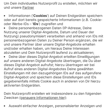
die 100 Dollar kosten. Die Kommentare im Netz sind
gemischt. Manche sind happy andere wiederum sagen:
Da putz ich lieber selbst. Klappt besser.
Anzeige
Luxus-Grillkohle aus Japan
Anzeige
Binchotan ist Holzkohle aus Japan und angeblich die
teuerste der Welt. Sie soll fast ohne Geruch und
Rauch verbrennen. Holz wird bei etwa 1000 Grad
verkohlt und dabei entsteht dieser Brennstoff. Nichts
für die Grillwurst auf dem Tankstellengrill, aber wer es
mal draußen mit einem kleinen filigranen Grill aus Asien
probieren will, für den wäre das vielleicht ein
exotisches Experiment. Einfach mal bei einem