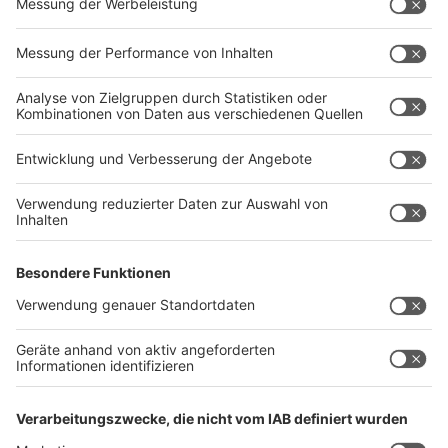
Schon gewusst? Wäsche waschen und im
Schlafzimmer aufhängen bringt feuchte Luft und kühlt
die Temperatur herunter. Damit schläft es sich
angenehmer. Tipp: Weniger stark schleudern. Mit 1600
Umdrehungen/min wird die Wäsche zwar schneller
trocken, aber bei 1000 U/min hält der Kühleffekt
länger. Falls die Wäsche am nächsten Morgen noch
nicht trocken ist: kurz nach draußen hängen. In der
gleißenden Sonne trocknet manches Wäschestück in
Minuten.
Anzeige
Anzeige