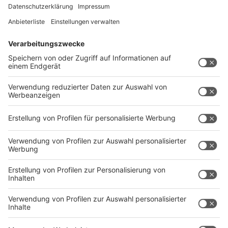
Tongefäße mit Wasser
Anzeige
Wenn euer Arbeitgeber Zimmerpflanzen erlaubt (auch
die helfen ein wenig), dann erlaubt er vielleicht auch
Tongefäße aufzustellen. Sprich: Blumenkübel aus Ton,
nur ohne Blumen, dafür mit kaltem Wasser gefüllt.
Mehrere davon können die Raumluft um einige Grad
abkühlen.
Anzeige
Wäsche aufhängen hilft
Anzeige