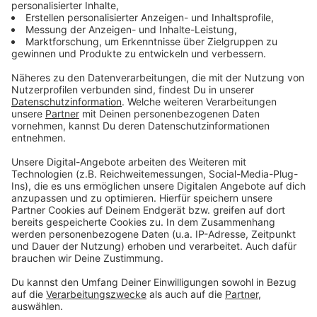
speziellen Fachhändler nachfragen, im Netz haben wir
ein Kilo für 16 Euro gefunden.
Anzeige
Eisblock zum Bierkühlen
Anzeige
Im Sommer ein gekühltes Bier oder Radler zu trinken,
schadet bekanntermaßen nicht. Mit dem "Eisblock" für
den Bierkasten kann man diesen abkühlen. Dieser
Eisblock wurde in der Show "Das Ding des Jahres" mit
Joko Winterscheidt vorgestellt. Es ist eine Form, die
mit Wasser gefüllt und ins Eisfach gelegt wird. Sobald
der Eisblock fertig ist, wird die Form auf den
Bierkasten und zwischen die Flaschen gesteckt. Der
Hersteller verspricht eine Abkühlung der Flaschen auf