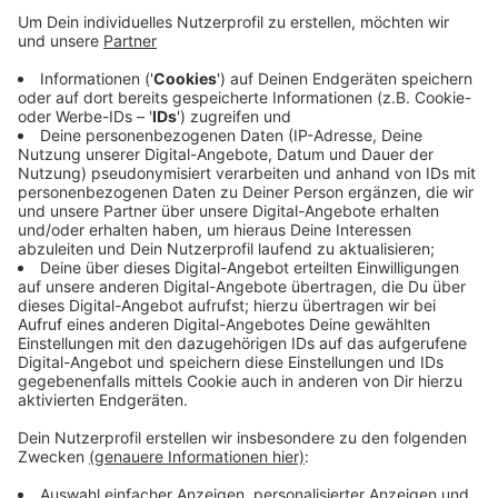
Anzeige
Das Feuer breitete sich sehr schnell aus und drohte
auf eine Wohnsiedlung und einen Wald überzugreifen.
Insgesamt 100 Einsatzkräfte konnten den Brand
jedoch rechtzeitig löschen. 60 Einsatzkräfte waren
von der Feuerwehr Hattingen, 40 aus Bochum.
Während des gesamten Einsatzes war die Bochumer
Straße in dem Bereich komplett gesperrt.
Anzeige