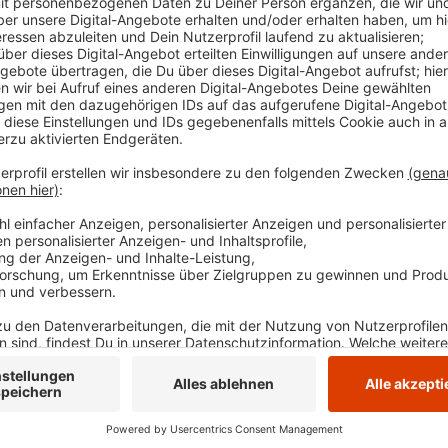
dem Bundesamt für Logistik wurde neben der Ge
Schwerlastverkehr kontrolliert.
Veröffentlicht:
Mittwoch, 24.05.2023 14:43
Anzeige
Dabei ist vor allem mangelnde oder falsche Ladungss
Gefahrguttransporten. Auch überschrittene Lenk- und
aufgefallen. Überhöhte Geschwindigkeit wurde in gut
Anzeige