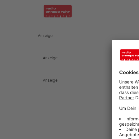
Anzeige
Anzeige
Anzeige