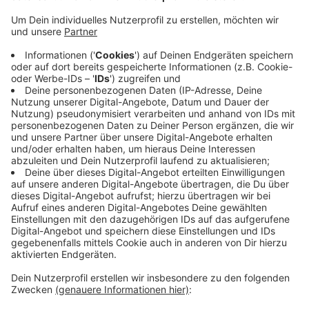
gegebenenfalls zu helfen, kann ihn aber nicht mehr
entdecken. Der Autofahrer vermutet, dass der
Fußgänger in die Ruhr gestürzt sein könnte und
ruft die Polizei. Über 90 Kräfte von Feuerwehr,
Polizei, THW, DLRG und Rettungsdienst suchen
mehr als drei Stunden lang nach Mann, der Bereich
wird großflächig ausgeleuchtet, Boote kommen
zum Einsatz, Taucher stehen bereit. Auch eine
Kleingartenanlage wird kontrolliert. Weil nach
stundenlanger Suche niemand gefunden wird, wird
der Einsatz abgebrochen.
Veröffentlicht:
Dienstag, 21.01.2020 06:10
Anzeige