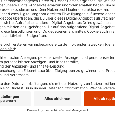
Zum Sommer hin soll Gevelsbergs größte Baustell
die Stadt mit dem millionenschweren Umbau des
Als erstes wird von der Wittener Straße bis zu jetz
Pflaster verlegt und eine große Freitreppe von der W
gebaut - mit Wasserspiel, Sitzstufen und barrierefr
weitestgehend erhalten bleiben und mit Beeten und 
Sitzgelegenheit verschönert werden.
Anzeige