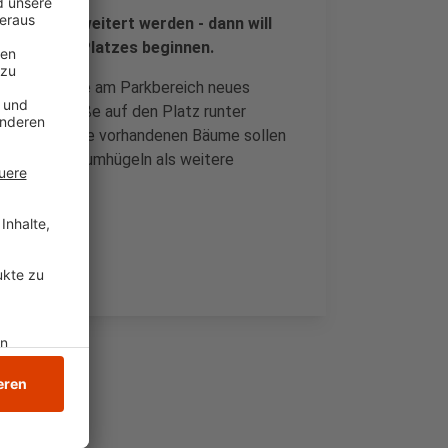
e noch erweitert werden - dann will
 Vendômer Platzes beginnen.
igen Grünfläche am Parkbereich neues
ittener Straße auf den Platz runter
eier Rampe. Die vorhandenen Bäume sollen
teilweise Baumhügeln als weitere