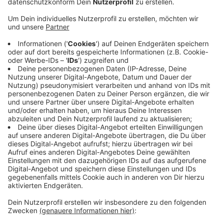
Anzeige
Aktuell überprüft die Stadt Witten nach eigenen
Angaben gemeinsam mit Experten der Polizei, welche
Daten genau veröffentlicht wurden. Wenn neben
internen Daten der Verwaltung auch private Daten von
Bürgerinnen und Bürgern auftauchen, die für kriminelle
Handlungen missbraucht werden können, wird die
Verwaltung schnellstmöglich handeln, heißt es. Die
Stadt bittet, auf ungewöhnliche Kontaktversuche zu
achten und verdächtige E-Mails nicht zu beantworten.
Links und Anlagen sollen nicht geöffnet, bzw.
angeklickt werden.
Anzeige