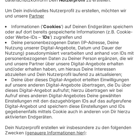
Anzeige
Das berichtet die Westfalenpost. Er soll im Sommer
2018 eine Frau in einem Garten körperlich bedrängt
haben. Zum Sex sei es nicht gekommen, allerdings
erlitt die Frau Verletzungen an den Handgelenken. Vor
dem Prozess, der bereits Mitte Juni 2022 startete, sei
der Verdächtigte aus Angst zu seiner Familie nach
Italien geflohen, ließ seine Verteidigerin mitteilen. Bei
dem Beschuldigten hat ein Gutachten festgestellt,
dass er zum Tatzeitpunkt an einer Form der
Intelligenzminderung litt. Bei sexuellem Verlangen
könne er nicht entscheiden, was richtig oder falsch sei.
Gegen ihn liegt nun ein Haftbefehl vor.
Anzeige