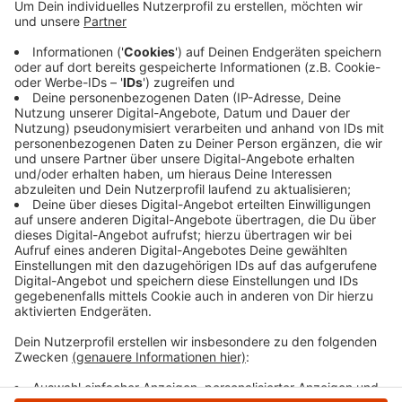
eine ganze Reihe von Einbrüchen im Ruhrgebiet
begangen hat. Dabei hatten es die Täter meist auf
Kioske und Tankstellen abgesehen. Sie hatten die
Scheiben eingeworfen und dann vor allem Tabakwaren
gestohlen, um sie anschließend zu verkaufen. Der eine
Angeklagte war an 16 Einbrüchen beteiligt, der andere
an sieben. Dafür verhängten die Richter Haftstrafen
von drei Jahren und zwei Jahren und neun Monaten.
Ihre Komplizen wurden zum Teil schon verurteilt.
Anzeige
Anzeige