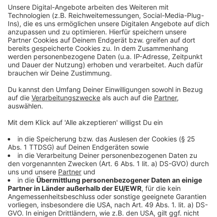
Anzeige
Die Ennepe-Ruhr-Kreis-TOP 5 der unversorgten
Bewerber:
Kauffrau/mann für Büromanagement
Verkäufer/in
Medizinische/r Fachangestellte/r
Kaufmann/-frau im Einzelhandel
Verwaltungsfachangestellte/r
Die Ennepe-Ruhr-Kreis-TOP 5 der unbesetzten
Stellen:
Kaufmann/-frau im Einzelhandel
Verkäufer/in
Kaufmann/-frau Büromanagement
Kfz-Mechatroniker/in
zahmed. Fachangestellte/r