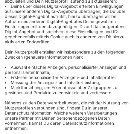
Mit der Parole „Mut zur Ausbildung“ fordert die
Agentur für Arbeit im Ennepe-Ruhr-Kreis Betriebe und
Bewerber gleichermaßen auf, sich zu engagieren. Denn
zur Halbzeit im Ausbildungsmarktjahr haben erst 15%
der Schulabgänger einen Vertrag unterschrieben. Das
Hangeln von Lockdown zu Lockdown hat vieles
verlangsamt. Erst war unklar, ob und wie
Schulabschlüsse zustande kommen, dann sind
persönliche Termine weggefallen, Schüler wie
Unternehmer waren verunsichert. Die Arbeitsagentur
hofft, dass jetzt noch viele Lehrverträge
unterschrieben werden. Denn nach der Krise würde der
Fachkräftemangel voll durchschlagen.
Anzeige
Begehrte Lehrstellen