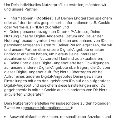
Bleichstein kann also nicht wie geplant schon am
nächsten Montag wieder öffnen. In den Duschräumen
wurde eine automatische spezielle Spülstationen
eingebaut. Das soll die Gefahr von Legionellen
vorbeugen. Um sicher zu gehen, dass das
Leitungssystem jetzt frei von Bakterien ist, werden
noch Wasserproben genommen. Die Stadt rechnet
innerhalb von acht Tagen mit den Ergebnissen aus dem
Labor.
Anzeige