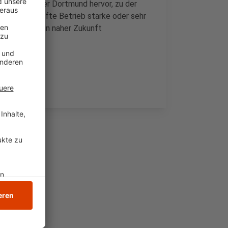
ndwerkskammer Dortmund hervor, zu der
st jeder fünfte Betrieb starke oder sehr
 befürchtet in naher Zukunft
beit.