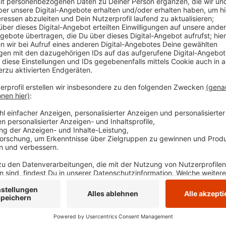
besten da. Das geht aus einer Blitzumfrage der Ha
auch der Ennepe-Ruhr-Kreis gehört. Demnach muss fa
starke Umsatzrückgänge verkraften. Rund die Hälfte
Zahlungsschwierigkeiten. 40 Prozent erwarten Kurzar
Anzeige