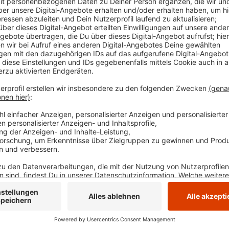
freigegeben werden können, würde die Einrichtu
mindestens drei weitere Wochen dauern, heißt es 
Teilöffnung der Kaiserstraße könnte in einem er
räumlich verschoben werden, damit die Firmen un
Abschnitt wieder erreichbar sind. Für die Buslinen
Einschränkungen geben, heißt es. Die Stadt Wett
zwischen dem Bahnhof Alt-Wetter und der Haltes
werden könne. Aktuelle Infos veröffentlicht die 
Veröffentlicht:
Donnerstag, 04.01.2024 06:20
Anzeige