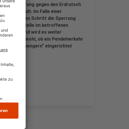
ng der Sicherung gegen den Erdrutsch
von der Stadt. Im Falle einer
sten wichtigen Schritt die Sperrung
d die Tankstelle im betroffenen
 dort gibt und wird es weiter
er überlege wohl, ob ein Pendelverkehr
telle „Oberwengern“ eingerichtet
Stadt
online
.