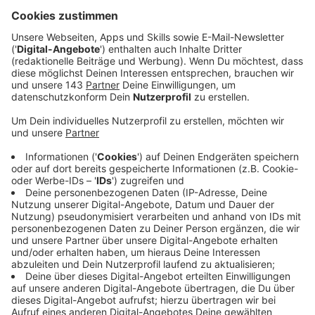
Anzeige
Wir benötigen Ihre
Zustimmung, um den YouTube
Video-Service zu laden!
Wir verwenden einen Service eines
Drittanbieters, um Videoinhalte
einzubetten. Dieser Service kann
Daten zu Ihren Aktivitäten
sammeln. Bitte lesen Sie die
Details durch und stimmen Sie der
Nutzung des Service zu, um dieses
Video anzusehen.
Mehr Informationen
Harry Styles - Adore You (Official Video)