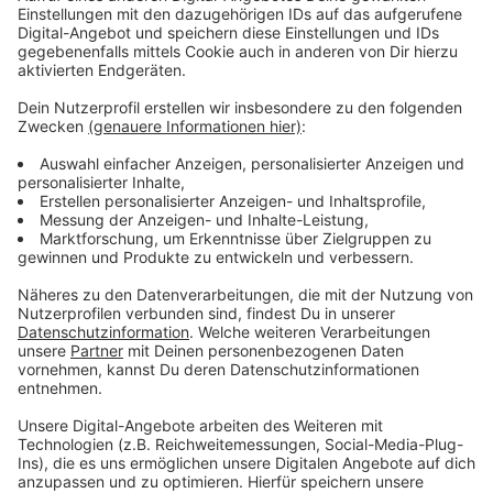
Akzeptieren
Anzeige
powered by
Usercentrics Consent
Management Platform
Harry Styles erstes, nach ihm selbst benanntes Album
war bereits ein riesen Erfolg. Die erste Single "
Sign of
the Times" bekam bei uns Gold, in den USA sogar
Doppel-Platin. Trotz allem hat er seine Liebe zu seiner
alten Band nicht komplett abgelegt. Als er von Ellen
DeGeneres nach seinem "Guilty Pleasure" gefragt wird,
sagt er spontan: Seine Arbeit mit One Direction.
Anzeige
Auf Welttour
Anzeige