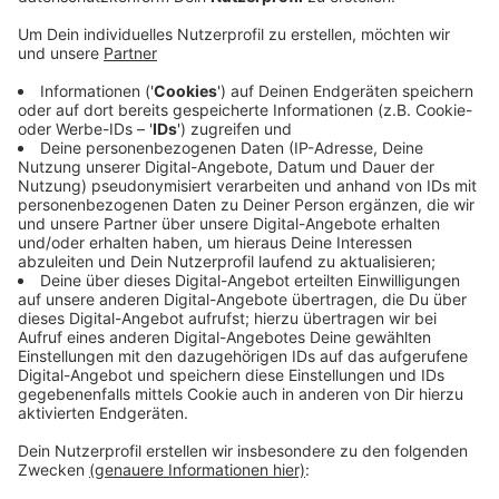
zwischen Donnerstag und Sonntag der letzten
Woche seien in Hattingen 50 Reisebusse
angekommen, die Besucherinnen und Besucher
zum Weihnachtsmarkt gebracht haben. Die
Organisatoren haben wegen des großen Ansturms
extra jemanden eingestellt, der sich um die Busse
und die Fahrer kümmert. Auch die Händlerinnen
und Händler auf dem Markt waren mit dem
Wochenende sehr zufrieden. Das erste
Adventswochenende sei das erfolgreichste in 18
Jahren Weihnachtsmarkt gewesen, heißt es vom
Stadtmarketing.
Veröffentlicht:
Freitag, 06.12.2024 16:14
Anzeige