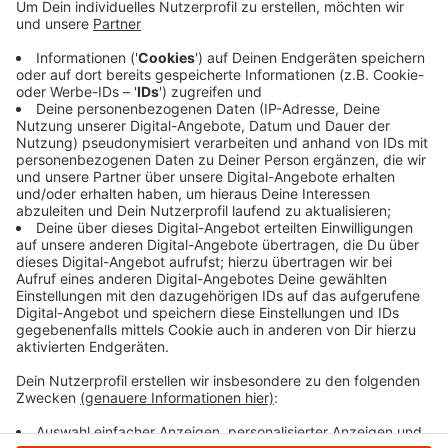
Insekten anlocken. Das Regenwasser vom
Rathausdach wird einen kleinen Wasserlauf
speisen. Außerdem werden Bäume und Bänke
angelegt. Ein Teil der Fläche ist weiterhin für
innenstädtisches Gärtnern vorgesehen. Die
gesamte Maßnahme kostet 900.000 Euro - 80
Prozent schießen Bund und Land zu.
Veröffentlicht:
Freitag, 18.08.2023 16:34
Anzeige
Anzeige