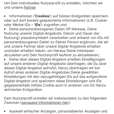
Hattingen: Den diesjährigen nostalgischen
Weihnachtsmarkt in der Innenstadt hatten die
Verantwortlichen schweren Herzens abgesagt. Das
Stadtmarketing geht aber davon aus, dass der Markt
nächstes Jahr in der Adventszeit nach Totensonntag
beginnen könne. Man plane ein ganz normales
Eventjahr 2021. Für alle Veranstaltungen habe man
trotz Pandemie Termine festgelegt. Sie sollen in gut
zwei Wochen veröffentlicht werden, wenn auch ein
Zeitraum für den Herbstmarkt gefunden sei.
Anzeige
Anzeige