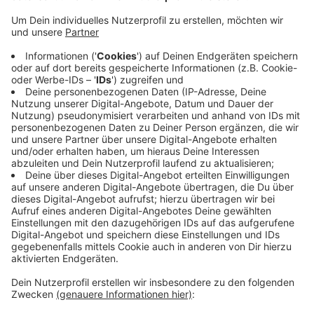
Anzeige
Dann werden am 21. Juli Teile der Tal- und Oststraße
gesperrt. Nach den Sanierungsmaßnahmen werden
auch dort Fahrradstraßen markiert. Während der
Asphaltarbeiten können die Anwohner die Straßen an
einigen Tagen nicht benutzen und auf den
Anwohnerparkplätzen der Nachbarschaft parken. Einen
Ausweis benötigen sie dafür nicht. Die Termine werden
laufend aktualisiert. Zur Seite der städtischen
Homepage geht´s
hier
.
Anzeige