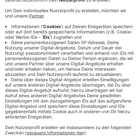
Anzeige
In Hattingen soll es in diesem Jahr wieder mehr
Veranstaltungen geben. Das sagt das Marketing der
Stadt. Das Frühlingsfest im April gehört aber nicht
dazu. Der April sei noch zu früh, um eine Veranstaltung
seriös zu planen, sagt der Hattingen-Marketing-
Geschäftsführer Georg Hartmann. Er sieht mehr
Chancen im Sommer und Herbst. So soll das
Altstadtfest nicht im Mai, sondern im August
stattfinden. Dann soll in Hattingen wieder auf vier
Bühnen gesungen, gerockt und getanzt werden.
Zudem sind verkaufsoffene Sonntage im Juni, Oktober
und Dezember geplant, immer mit Rahmenprogramm.
Anzeige