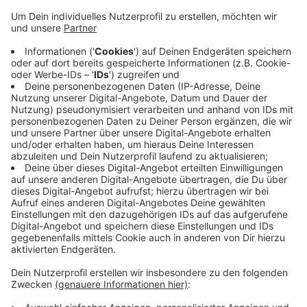
Veröffentlicht:
Montag, 26.05.2025 14:35
Anzeige
In Herdecke ist der Biomüll mit nur 1,8 Prozent
Fremdstoffen am saubersten. Mit der kreisweiten
Kampagne "#wirfuerbio" wollen der Kreis und die
Städte weiter an sauberem Biomüll arbeiten. Seit
diesem Monat (Mai) gilt zudem eine neue Regel:
Falsch befüllte Biotonnen können jetzt auch
kostenpflichtig als Restabfall entsorgt werden.
Anzeige