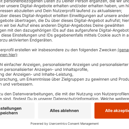
Trasse oder dem Ruhrtal-Radweg überzeugen. Au
Thingstraße in Welper, den neuen Fahrradstraße
konnte Hattingen punkten, ebenso wie mit dem 
„Stadtradeln“. Die AGFS vertritt unter anderem
Land. Außerdem hält das Land einen Fördertopf fü
Veröffentlicht:
Dienstag, 07.11.2023 15:58
Anzeige