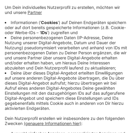
Betroffenen ihre Tonnen am Abfuhrtag zu einer
Sammelstelle bringen. Das hatte in
Niederwenigern schon zu Klagen beim
Verwaltungsgericht geführt. Im Fall eines einzigen
Grundstücks erklärte das Gericht die Verfügung
der Stadt für rechtmäßig. In weiteren betroffenen
Straßen in Elfringhausen, Bredenscheid, Winz-Baak
und Niederwenigern sucht die Stadt jetzt im
Vorfeld das Gespräch mit den Bürgerinnen und
Bürgern.
Veröffentlicht:
Donnerstag, 07.11.2024 14:12
Anzeige